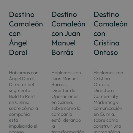
Destino
Destino
Destino
Camaleón
Camaleón
Camaleón
con
con Juan
con
Ángel
Manuel
Cristina
Doral
Borrás
Ontoso
Hablamos con
Hablamos con
Hablamos con
Ángel Doral,
Juan Manuel
Cristina
Director del
Borrás,
Ontoso,
segmento
Director de
Directora
Build to Rent
Operaciones
Comercial y
en Culmia,
en Culmia,
Marketing y
sobre cómo la
sobre cómo la
comunicación
compañía
compañía
en Culmia,
está
está liderando
sobre cómo
impulsando el
la
construir una
acceso...
transformación
marca sólida