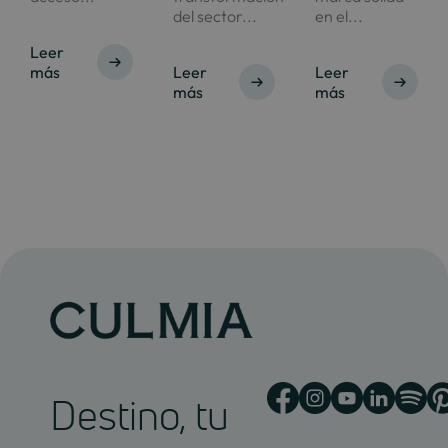
del sector...
en el...
Leer
más
Leer
Leer
más
más
Destino, tu