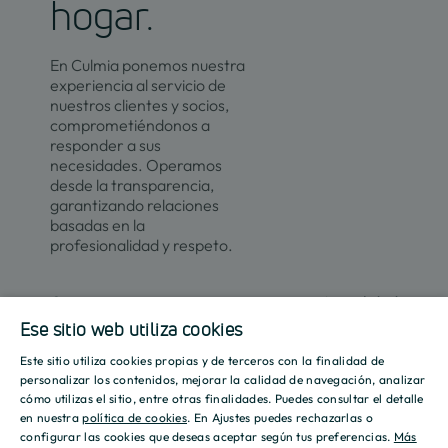
hogar.
En Culmia ponemos nuestra
experiencia al servicio de
nuestros clientes y socios,
comprometiéndonos a
responder a sus
necesidades. Operamos
desde la transparencia,
garantizando relaciones
basadas en la
profesionalidad y respeto.
Contacto
Actualidad
Ese sitio web utiliza cookies
Este sitio utiliza cookies propias y de terceros con la finalidad de
SPANISH
Promociones
Culmia
Líneas
Actualidad
Recursos
personalizar los contenidos, mejorar la calidad de navegación, analizar
de
cómo utilizas el sitio, entre otras finalidades. Puedes consultar el detalle
Sobre
ENGLISH
negocio
en nuestra
política de cookies
. En Ajustes puedes rechazarlas o
Madrid
Tendencias
Guías
nosotros
configurar las cookies que deseas aceptar según tus preferencias.
Más