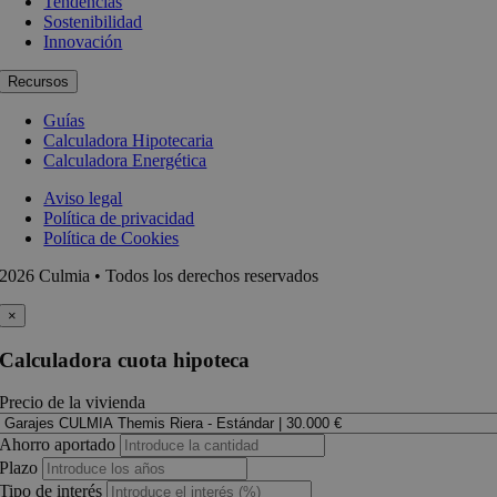
Tendencias
Sostenibilidad
Innovación
Recursos
Guías
Calculadora Hipotecaria
Calculadora Energética
Aviso legal
Política de privacidad
Política de Cookies
2026 Culmia • Todos los derechos reservados
×
Calculadora cuota hipoteca
Precio de la vivienda
Ahorro aportado
Plazo
Tipo de interés