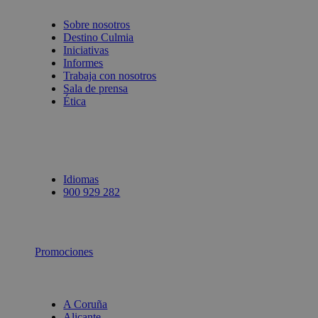
Sobre nosotros
Destino Culmia
Iniciativas
Informes
Trabaja con nosotros
Sala de prensa
Ética
Idiomas
900 929 282
Promociones
A Coruña
Alicante