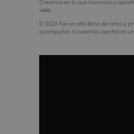
Creemos en lo que hacemos y apost
vida
.
El 2021 fue un año lleno de retos y 
acompañar a nuestros clientes en un