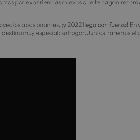
amos por experiencias nuevas que te hagan recor
proyectos apasionantes,
¡y 2022 llega con fuerza!
En 
 destino muy especial: su hogar. Juntos haremos el