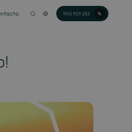
ntacto
900 929 282
o!