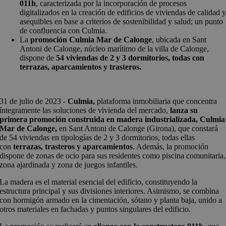
011h
, caracterizada por la incorporación de procesos
digitalizados en la creación de edificios de viviendas de calidad 
asequibles en base a criterios de sostenibilidad y salud; un punto
de confluencia con Culmia.
La
promoción Culmia Mar de Calonge
, ubicada en Sant
Antoni de Calonge, núcleo marítimo de la villa de Calonge,
dispone de
54 viviendas de 2 y 3 dormitorios, todas con
terrazas, aparcamientos y trasteros.
31 de julio de 2023 -
Culmia,
plataforma inmobiliaria que concentra
íntegramente las soluciones de vivienda del mercado,
lanza su
primera promoción construida en madera industrializada, Culmia
Mar de Calonge,
en Sant Antoni de Calonge (Girona), que constará
de 54 viviendas en tipologías de 2 y 3 dormitorios, todas ellas
con
terrazas, trasteros y aparcamientos
. Además, la promoción
dispone de zonas de ocio para sus residentes como piscina comunitaria,
zona ajardinada y zona de juegos infantiles.
La madera es el material esencial del edificio, constituyendo la
estructura principal y sus divisiones interiores. Asimismo, se combina
con hormigón armado en la cimentación, sótano y planta baja, unido a
otros materiales en fachadas y puntos singulares del edificio.