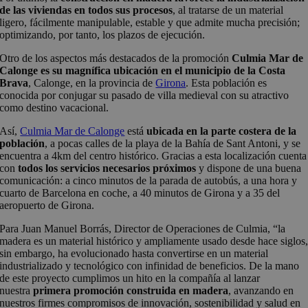
de las viviendas en todos sus procesos
, al tratarse de un material
ligero, fácilmente manipulable, estable y que admite mucha precisión;
optimizando, por tanto, los plazos de ejecución.
Otro de los aspectos más destacados de la promoción
Culmia Mar de
Calonge es su magnífica ubicación en el municipio de la Costa
Brava
, Calonge, en la provincia de
Girona
. Esta población es
conocida por conjugar su pasado de villa medieval con su atractivo
como destino vacacional.
Así,
Culmia Mar de Calonge
está
ubicada en la parte costera de la
población
, a pocas calles de la playa de la Bahía de Sant Antoni, y se
encuentra a 4km del centro histórico. Gracias a esta localización cuenta
con
todos los servicios necesarios próximos
y dispone de una buena
comunicación: a cinco minutos de la parada de autobús, a una hora y
cuarto de Barcelona en coche, a 40 minutos de Girona y a 35 del
aeropuerto de Girona.
Para Juan Manuel Borrás, Director de Operaciones de Culmia, “la
madera es un material histórico y ampliamente usado desde hace siglos
sin embargo, ha evolucionado hasta convertirse en un material
industrializado y tecnológico con infinidad de beneficios. De la mano
de este proyecto cumplimos un hito en la compañía al lanzar
nuestra
primera promoción construida en madera
, avanzando en
nuestros firmes compromisos de innovación, sostenibilidad y salud en