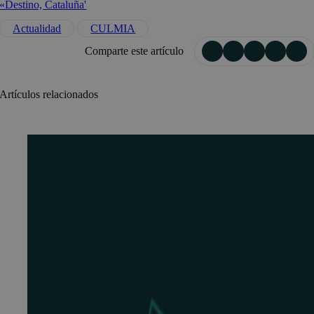
«Destino, Cataluña'
Actualidad
CULMIA
Comparte este artículo
Artículos relacionados