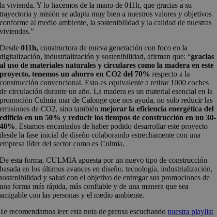
la vivienda. Y lo hacemos de la mano de 011h, que gracias a su
trayectoria y misión se adapta muy bien a nuestros valores y objetivos
conforme al medio ambiente, la sostenibilidad y la calidad de nuestras
viviendas.”
Desde
011h,
constructora de nueva generación con foco en la
digitalización, industrialización y sostenibilidad, afirman que: “
gracias
al uso de materiales naturales y circulares como la madera en este
proyecto, tenemos un ahorro en CO2 del 70%
respecto a la
construcción convencional. Esto es equivalente a retirar 1000 coches
de circulación durante un año. La madera es un material esencial en la
promoción Culmia mar de Calonge que nos ayuda, no solo reducir las
emisiones de CO2, sino también
mejorar la eficiencia energética del
edificio en un 50%
y
reducir los tiempos de construcción en un 30-
40%
. Estamos encantados de haber podido desarrollar este proyecto
desde la fase inicial de diseño colaborando estrechamente con una
empresa líder del sector como es Culmia.
De esta forma, CULMIA apuesta por un nuevo tipo de construcción
basada en los últimos avances en diseño, tecnología, industrialización,
sostenibilidad y salud con el objetivo de entregar sus promociones de
una forma más rápida, más confiable y de una manera que sea
amigable con las personas y el medio ambiente.
Te recomendamos leer esta nota de prensa escuchando
nuestra playlist