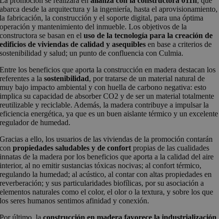
La promoción se realizará en
alianza con la constructora 011h
, que
abarca desde la arquitectura y la ingeniería, hasta el aprovisionamiento,
la fabricación, la construcción y el soporte digital, para una óptima
operación y mantenimiento del inmueble. Los objetivos de la
constructora se basan en el
uso de la tecnología para la creación de
edificios de viviendas de calidad y asequibles
en base a criterios de
sostenibilidad y salud; un punto de confluencia con Culmia.
Entre los beneficios que aporta la construcción en madera destacan los
referentes a la
sostenibilidad
, por tratarse de un material natural de
muy bajo impacto ambiental y con huella de carbono negativa: esto
implica su capacidad de absorber CO2 y de ser un material totalmente
reutilizable y reciclable. Además, la madera contribuye a impulsar la
eficiencia energética, ya que es un buen aislante térmico y un excelente
regulador de humedad.
Gracias a ello, los usuarios de las viviendas de la promoción contarán
con
propiedades saludables y de confort
propias de las cualidades
innatas de la madera por los beneficios que aporta a la calidad del aire
interior, al no emitir sustancias tóxicas nocivas; al confort térmico,
regulando la humedad; al acústico, al contar con altas propiedades en
reverberación; y sus particularidades biofílicas, por su asociación a
elementos naturales como el color, el olor o la textura, y sobre los que
los seres humanos sentimos afinidad y conexión.
Por último, la
construcción en madera favorece la industrialización