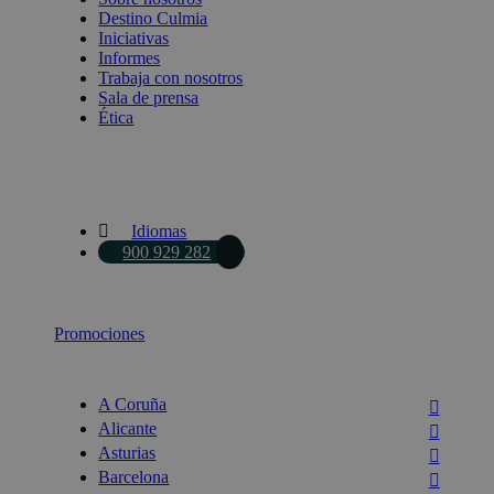
Destino Culmia
Iniciativas
Informes
Trabaja con nosotros
Sala de prensa
Ética
Idiomas
900 929 282
Promociones
A Coruña
Alicante
Asturias
Barcelona