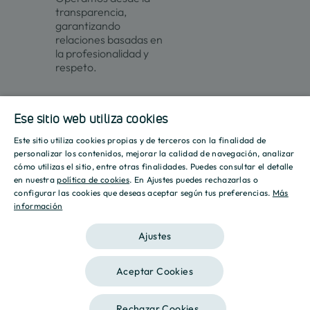
transparencia,
garantizando
relaciones basadas en
la profesionalidad y
respeto.
Contacto
Actualidad
Ese sitio web utiliza cookies
Este sitio utiliza cookies propias y de terceros con la finalidad de
SPANISH
personalizar los contenidos, mejorar la calidad de navegación, analizar
Promociones
Culmia
Líneas
Actualidad
Recursos
cómo utilizas el sitio, entre otras finalidades. Puedes consultar el detalle
de
ENGLISH
en nuestra
política de cookies
. En Ajustes puedes rechazarlas o
Sobre
negocio
Madrid
Tendencias
Guías
configurar las cookies que deseas aceptar según tus preferencias.
Más
nosotros
información
CATALAN
Vivienda
Destino
Calculadora
Barcelona
Sostenibilidad
Compraventa
Culmia
Hipotecaria
Ajustes
Vivienda
Sala
Calculadora
Alicante
Innovación
Asequible
de
Energética
prensa
Vivienda
Aceptar Cookies
Aviso legal
Política de privacidad
Valencia
Alquiler
Informes
Política de Cookies
Gestión
Sevilla
de
Rechazar Cookies