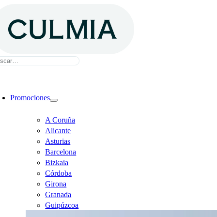
Saltar
al
contenido
sca:
ternar
avegación
Promociones
A Coruña
Alicante
Asturias
Barcelona
Bizkaia
Córdoba
Girona
Granada
Guipúzcoa