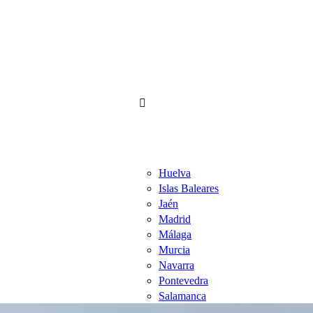
Huelva
Islas Baleares
Jaén
Madrid
Málaga
Murcia
Navarra
Pontevedra
Salamanca