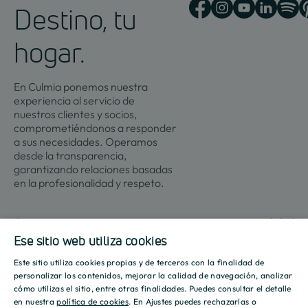
Destino, tu
hogar.
En Culmia ponemos nuestra
experiencia al servicio de
nuestros clientes y socios,
comprometiéndonos a responder
a sus necesidades. Operamos
desde la transparencia,
garantizando relaciones basadas
en la profesionalidad y respeto.
Contacto
Actualidad
Ese sitio web utiliza cookies
Este sitio utiliza cookies propias y de terceros con la finalidad de
SPANISH
Promociones
Culmia
Líneas
Actualidad
Recursos
personalizar los contenidos, mejorar la calidad de navegación, analizar
de
cómo utilizas el sitio, entre otras finalidades. Puedes consultar el detalle
Sobre
ENGLISH
negocio
en nuestra
política de cookies
. En Ajustes puedes rechazarlas o
Madrid
Tendencias
Guías