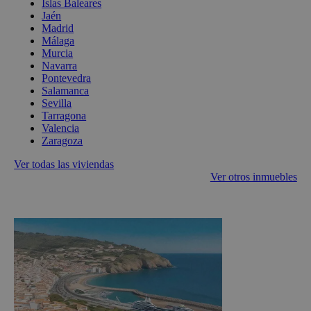
Islas Baleares
Jaén
Madrid
Málaga
Murcia
Navarra
Pontevedra
Salamanca
Sevilla
Tarragona
Valencia
Zaragoza
Ver todas las viviendas
Ver otros inmuebles