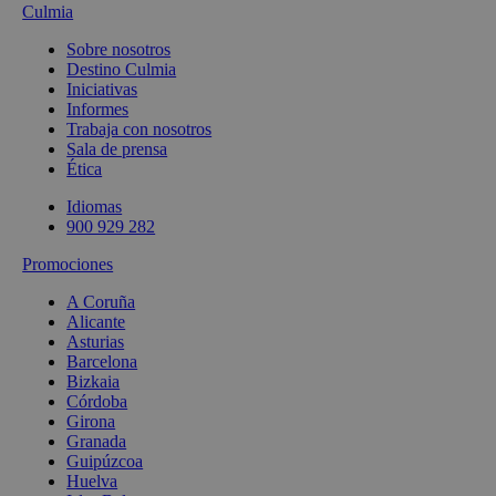
Culmia
Sobre nosotros
Destino Culmia
Iniciativas
Informes
Trabaja con nosotros
Sala de prensa
Ética
Idiomas
900 929 282
Promociones
A Coruña
Alicante
Asturias
Barcelona
Bizkaia
Córdoba
Girona
Granada
Guipúzcoa
Huelva