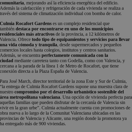
comunitaria
, mejorando así la eficiencia energética del edificio.
Además la calefacción y refrigeración de cada vivienda se realiza a
través del sistema de climatización individual con bomba de calor.
Culmia Rocafort Gardens
es un complejo residencial que
también
destaca por encontrarse en uno de los municipios
residenciales más atractivos
de la provincia, a 12 kilómetros de
Valencia. Ofrece
todo tipo de equipamientos y servicios para llevar
una vida cómoda y tranquila
, desde supermercados y pequeños
comercios locales hasta colegios, institutos y centros sanitarios.
Además, se encuentra
perfectamente comunicada con la
ciudad
mediante carretera tanto con Godella, como con Valencia, y
cercana a la parada de la línea 1 de Metro de Rocafort, que tiene
conexión directa a la Plaza España de Valencia.
Para José March, director territorial de la zona Este y Sur de Culmia,
“la entrega de Culmia Rocafort Gardens supone una muestra clara de
nuestro
compromiso por el desarrollo urbanístico sostenible del
área metropolitana valenciana
. Una opción de vivienda perfecta par
aquellas familias que pueden disfrutar de la cercanía de Valencia sin
vivir en la gran urbe”. Culmia actualmente cuenta con promociones de
obra nueva a lo largo de la Comunitat Valenciana ubicadas en las
provincias de Valencia y Alicante, una región donde la promotora ya
ha entregado más de 900 viviendas.