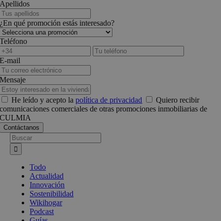
Apellidos
¿En qué promoción estás interesado?
Teléfono
E-mail
Mensaje
He leído y acepto la
política de privacidad
Quiero recibir
comunicaciones comerciales de otras promociones inmobiliarias de
CULMIA
Busca:
Todo
Actualidad
Innovación
Sostenibilidad
Wikihogar
Podcast
Guías