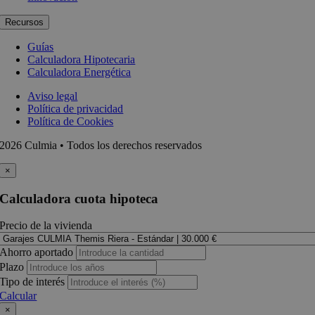
Recursos
Guías
Calculadora Hipotecaria
Calculadora Energética
Aviso legal
Política de privacidad
Política de Cookies
2026 Culmia • Todos los derechos reservados
×
Calculadora cuota hipoteca
Precio de la vivienda
Ahorro aportado
Plazo
Tipo de interés
Calcular
×