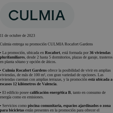
Saltar
al
contenido
11 de octubre de 2023
Culmia entrega su promoción CULMIA Rocafort Gardens
• La promoción, ubicada en
Rocafort
, está formada por
36 viviendas
plurifamiliares
, desde 2 hasta 5 dormitorios, plazas de garaje, trasteros
en planta sótano y opción de áticos.
•
Culmia Rocafort Gardens
ofrece la posibilidad de vivir en amplias
viviendas, de más de 100 m², con gran variedad de opciones. Las
viviendas cuentan con amplias terrazas, y la promoción
está ubicada a
escasos 12 kilómetros de Valencia
.
• El edificio posee
calificación energética B
, tanto en consumo de
energía como en emisiones.
• Servicios como
piscina comunitaria, espacios ajardinados o zona
para bicicletas
están presentes en la promoción para ofrecer el