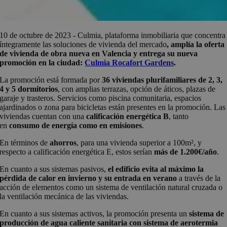
10 de octubre de 2023 - Culmia, plataforma inmobiliaria que concentra
íntegramente las soluciones de vivienda del mercado
, amplía la oferta
de vivienda de obra nueva en Valencia y entrega su nueva
promoción en la ciudad:
Culmia Rocafort Gardens
.
La promoción está formada por
36 viviendas plurifamiliares de 2, 3,
4 y 5 dormitorios
, con amplias terrazas, opción de áticos, plazas de
garaje y trasteros. Servicios como piscina comunitaria, espacios
ajardinados o zona para bicicletas están presentes en la promoción. Las
viviendas cuentan con una
calificación energética B
, tanto
en
consumo de energía como en emisiones
.
En términos de
ahorros
, para una vivienda superior a 100m², y
respecto a calificación energética E, estos serían
más de 1.200€/año
.
En cuanto a sus sistemas pasivos,
el edificio evita al máximo la
pérdida de calor en invierno y su entrada en verano
a través de la
acción de elementos como un sistema de ventilación natural cruzada o
la ventilación mecánica de las viviendas.
En cuanto a sus sistemas activos, la promoción presenta un
sistema de
producción de agua caliente sanitaria con sistema de aerotermia