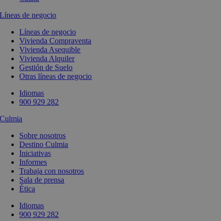
Líneas de negocio
Líneas de negocio
Vivienda Compraventa
Vivienda Asequible
Vivienda Alquiler
Gestión de Suelo
Otras líneas de negocio
Idiomas
900 929 282
Culmia
Sobre nosotros
Destino Culmia
Iniciativas
Informes
Trabaja con nosotros
Sala de prensa
Ética
Idiomas
900 929 282