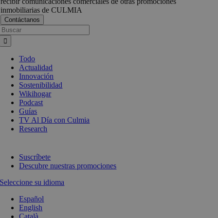
recibir comunicaciones comerciales de otras promociones
inmobiliarias de CULMIA
Busca:
Todo
Actualidad
Innovación
Sostenibilidad
Wikihogar
Podcast
Guías
TV Al Día con Culmia
Research
Suscríbete
Descubre nuestras promociones
Seleccione su idioma
Español
English
Català