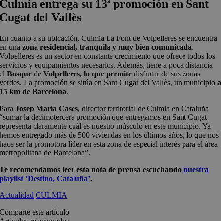
Culmia entrega su 13ª promoción en Sant
Cugat del Vallès
En cuanto a su ubicación, Culmia La Font de Volpelleres se encuentra
en una
zona residencial, tranquila y muy bien comunicada
.
Volpelleres es un sector en constante crecimiento que ofrece todos los
servicios y equipamientos necesarios. Además, tiene a poca distancia
el
Bosque de Volpelleres, lo que permite
disfrutar de sus zonas
verdes. La promoción se sitúa en Sant Cugat del Vallès, un municipio
15 km de Barcelona
.
Para
Josep María Cases
, director territorial de Culmia en Cataluña
“sumar la decimotercera promoción que entregamos en Sant Cugat
representa claramente cuál es nuestro músculo en este municipio. Ya
hemos entregado más de 500 viviendas en los últimos años, lo que nos
hace ser la promotora líder en esta zona de especial interés para el área
metropolitana de Barcelona”.
Te recomendamos leer esta nota de prensa escuchando
nuestra
playlist ‘Destino, Cataluña’
.
Actualidad
CULMIA
Comparte este artículo
Artículos relacionados