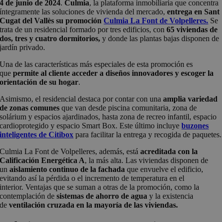
4 de junio de 2024
.
Culmia
, la plataforma inmobiliaria que concentra
íntegramente las soluciones de vivienda del mercado,
entrega en Sant
Cugat del Vallès su promoción
Culmia La Font de Volpelleres.
Se
trata de un
residencial formado por tres edificios, con
65 viviendas de
dos, tres y cuatro dormitorios,
y donde las plantas bajas disponen de
jardín privado.
Una de las características más especiales de esta promoción es
que
permite al cliente acceder a diseños innovadores y escoger la
orientación de su hogar
.
Asimismo, el residencial destaca por contar con una
amplia variedad
de zonas comunes
que van desde piscina comunitaria, zona de
solárium y espacios ajardinados, hasta zona de recreo infantil, espacio
cardioprotegido y espacio Smart Box. Este último incluye
buzones
inteligentes de Citibox
para facilitar la entrega y recogida de paquetes.
Culmia La Font de Volpelleres, además, está
acreditada con la
Calificación Energética A
, la más alta. Las viviendas disponen de
un
aislamiento continuo de la fachada
que envuelve el edificio,
evitando así la pérdida o el incremento de temperatura en el
interior. Ventajas que se suman a otras de la promoción, como la
contemplación de
sistemas de ahorro de agua
y la existencia
de
ventilación cruzada en la mayoría de las viviendas.