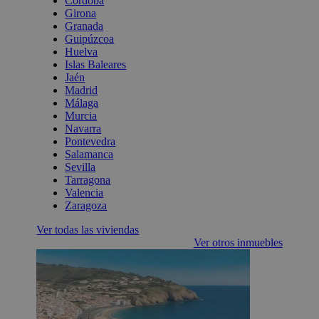
Córdoba
Girona
Granada
Guipúzcoa
Huelva
Islas Baleares
Jaén
Madrid
Málaga
Murcia
Navarra
Pontevedra
Salamanca
Sevilla
Tarragona
Valencia
Zaragoza
Ver todas las viviendas
Ver otros inmuebles