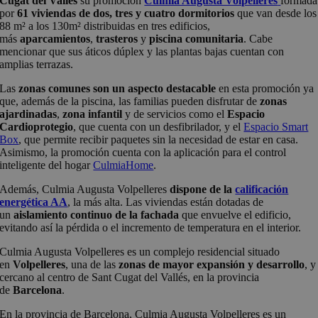
Cugat del Vallès
su promoción
Culmia Augusta Volpelleres
formada
por
61 viviendas de dos, tres y cuatro dormitorios
que van desde los
88 m² a los 130m² distribuidas en tres edificios,
más
aparcamientos
,
trasteros
y
piscina comunitaria
. Cabe
mencionar que sus áticos dúplex y las plantas bajas cuentan con
amplias terrazas.
Las
zonas comunes son un aspecto destacable
en esta promoción ya
que, además de la piscina, las familias pueden disfrutar de
zonas
ajardinadas
,
zona infantil
y de servicios como el
Espacio
Cardioprotegio
, que cuenta con un desfibrilador, y el
Espacio Smart
Box
, que permite recibir paquetes sin la necesidad de estar en casa.
Asimismo, la promoción cuenta con la aplicación para el control
inteligente del hogar
CulmiaHome
.
Además, Culmia Augusta Volpelleres
dispone de la
calificación
energética AA
, la más alta. Las viviendas están dotadas de
un
aislamiento continuo de la fachada
que envuelve el edificio,
evitando así la pérdida o el incremento de temperatura en el interior.
Culmia Augusta Volpelleres es un complejo residencial situado
en
Volpelleres
, una de las
zonas de mayor expansión y desarrollo
, y
cercano al centro de Sant Cugat del Vallés, en la provincia
de
Barcelona
.
En la provincia de Barcelona, Culmia Augusta Volpelleres es un