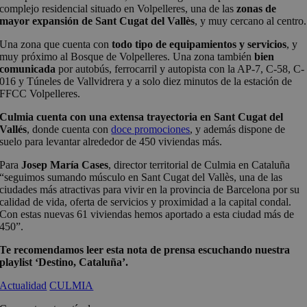
complejo residencial situado en Volpelleres, una de las
zonas de
mayor expansión de Sant Cugat del Vallès
, y muy cercano al centro.
Una zona que cuenta con
todo tipo de equipamientos y servicios
, y
muy próximo al Bosque de Volpelleres. Una zona también
bien
comunicada
por autobús, ferrocarril y autopista con la AP-7, C-58, C-
016 y Túneles de Vallvidrera y a solo diez minutos de la estación de
FFCC Volpelleres.
Culmia cuenta con una extensa trayectoria en Sant Cugat del
Vallés
, donde cuenta con
doce promociones
, y además dispone de
suelo para levantar alrededor de 450 viviendas más.
Para
Josep María Cases
, director territorial de Culmia en Cataluña
“seguimos sumando músculo en Sant Cugat del Vallès, una de las
ciudades más atractivas para vivir en la provincia de Barcelona por su
calidad de vida, oferta de servicios y proximidad a la capital condal.
Con estas nuevas 61 viviendas hemos aportado a esta ciudad más de
450”.
Te recomendamos leer esta nota de prensa escuchando nuestra
playlist ‘Destino, Cataluña’.
Actualidad
CULMIA