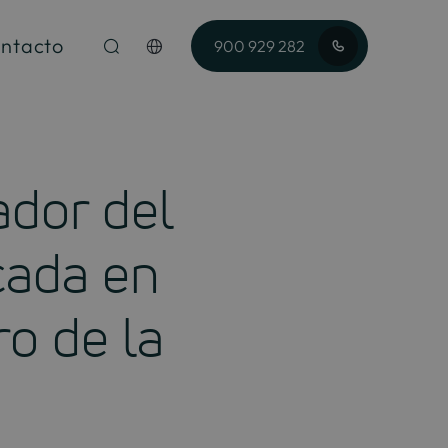
ntacto
900 929 282
ador del
cada en
ro de la