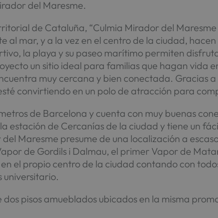
Mirador del Maresme.
rritorial de Cataluña, “Culmia Mirador del Maresme
te al mar, y a la vez en el centro de la ciudad, hace
rtivo, la playa y su paseo marítimo permiten disfru
yecto un sitio ideal para familias que hagan vida e
ncuentra muy cercana y bien conectada. Gracias a su
 esté convirtiendo en un polo de atracción para com
ómetros de Barcelona y cuenta con muy buenas conex
a estación de Cercanías de la ciudad y tiene un fácil
 del Maresme presume de una localización a escaso
l Vapor de Gordils i Dalmau, el primer Vapor de Mat
 en el propio centro de la ciudad contando con todos 
universitario.
e dos pisos amueblados ubicados en la misma promoc