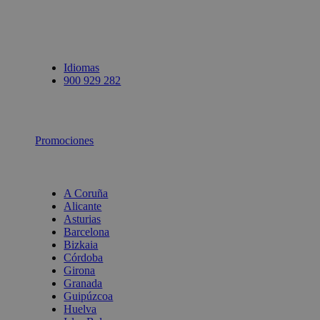
Idiomas
900 929 282
Promociones
A Coruña
Alicante
Asturias
Barcelona
Bizkaia
Córdoba
Girona
Granada
Guipúzcoa
Huelva