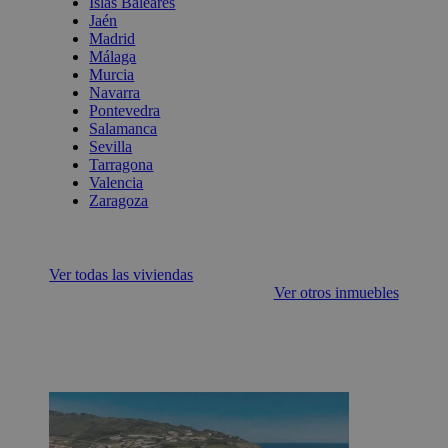
Islas Baleares
Jaén
Madrid
Málaga
Murcia
Navarra
Pontevedra
Salamanca
Sevilla
Tarragona
Valencia
Zaragoza
Ver todas las viviendas
Ver otros inmuebles