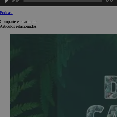
00:00
00:00
de
audio
Podcast
Comparte este artículo
Artículos relacionados