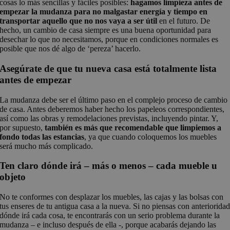
cosas lo más sencillas y fáciles posibles:
hagamos limpieza antes de
empezar la mudanza para no malgastar energía y tiempo en
transportar aquello que no nos vaya a ser útil
en el futuro. De
hecho, un cambio de casa siempre es una buena oportunidad para
desechar lo que no necesitamos, porque en condiciones normales es
posible que nos dé algo de ‘pereza’ hacerlo.
Asegúrate de que tu nueva casa está totalmente lista
antes de empezar
La mudanza debe ser el último paso en el complejo proceso de cambio
de casa. Antes deberemos haber hecho los papeleos correspondientes,
así como las obras y remodelaciones previstas, incluyendo pintar. Y,
por supuesto,
también es más que recomendable que limpiemos a
fondo todas las estancias
, ya que cuando coloquemos los muebles
será mucho más complicado.
Ten claro dónde irá – más o menos – cada mueble u
objeto
No te conformes con desplazar los muebles, las cajas y las bolsas con
tus enseres de tu antigua casa a la nueva. Si no piensas con anteriorida
dónde irá cada cosa, te encontrarás con un serio problema durante la
mudanza – e incluso después de ella -, porque acabarás dejando las