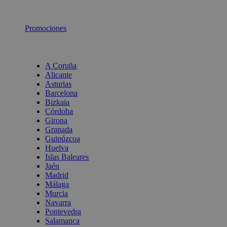
Promociones
A Coruña
Alicante
Asturias
Barcelona
Bizkaia
Córdoba
Girona
Granada
Guipúzcoa
Huelva
Islas Baleares
Jaén
Madrid
Málaga
Murcia
Navarra
Pontevedra
Salamanca