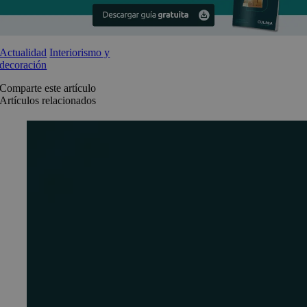
Actualidad
Interiorismo y
decoración
Comparte este artículo
Artículos relacionados