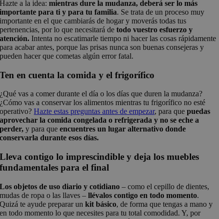
Hazte a la idea:
mientras dure la mudanza, deberá ser lo más
importante para ti y para tu familia
. Se trata de un proceso muy
importante en el que cambiarás de hogar y moverás todas tus
pertenencias, por lo que necesitará de
todo vuestro esfuerzo y
atención.
Intenta no escatimarle tiempo ni hacer las cosas rápidamente
para acabar antes, porque las prisas nunca son buenas consejeras y
pueden hacer que cometas algún error fatal.
Ten en cuenta la comida y el frigorífico
¿Qué vas a comer durante el día o los días que duren la mudanza?
¿Cómo vas a conservar los alimentos mientras tu frigorífico no esté
operativo?
Hazte estas preguntas antes de empezar
, para que
puedas
aprovechar la comida congelada o refrigerada y no se eche a
perder,
y para que
encuentres un lugar alternativo donde
conservarla durante esos días.
Lleva contigo lo imprescindible y deja los muebles
fundamentales para el final
Los objetos de uso diario y cotidiano
– como el cepillo de dientes,
mudas de ropa o las llaves –
llévalos contigo en todo momento
.
Quizá te ayude preparar un
kit básico
, de forma que tengas a mano y
en todo momento lo que necesites para tu total comodidad. Y, por