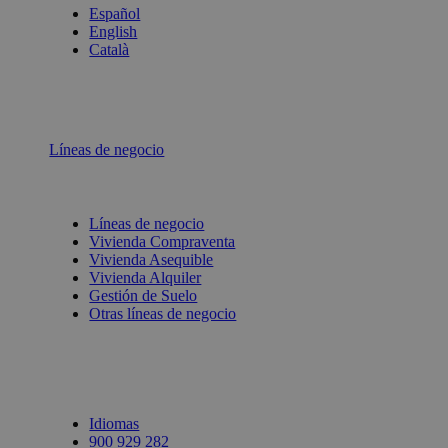
Español
English
Català
Líneas de negocio
Líneas de negocio
Vivienda Compraventa
Vivienda Asequible
Vivienda Alquiler
Gestión de Suelo
Otras líneas de negocio
Idiomas
900 929 282