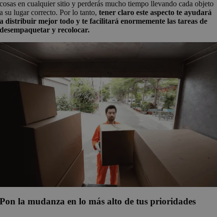
cosas en cualquier sitio y perderás mucho tiempo llevando cada objeto
a su lugar correcto. Por lo tanto,
tener claro este aspecto te ayudará
a distribuir mejor todo y te facilitará enormemente las tareas de
desempaquetar y recolocar.
Pon la mudanza en lo más alto de tus prioridades