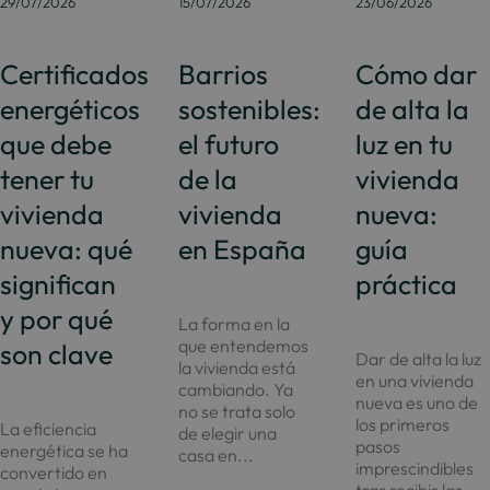
29/07/2026
15/07/2026
23/06/2026
Certificados
Barrios
Cómo dar
energéticos
sostenibles:
de alta la
que debe
el futuro
luz en tu
tener tu
de la
vivienda
vivienda
vivienda
nueva:
nueva: qué
en España
guía
significan
práctica
y por qué
La forma en la
que entendemos
son clave
Dar de alta la luz
la vivienda está
en una vivienda
cambiando. Ya
nueva es uno de
no se trata solo
los primeros
La eficiencia
de elegir una
pasos
energética se ha
casa en...
imprescindibles
convertido en