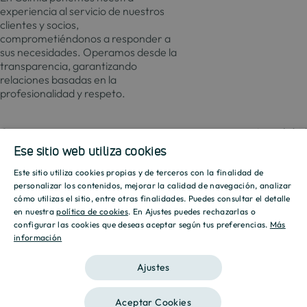
experiencia al servicio de nuestros
clientes y socios,
comprometiéndonos a responder a
sus necesidades. Operamos desde la
transparencia, garantizando
relaciones basadas en la
profesionalidad y respeto.
Contacto
Actualida
Ese sitio web utiliza cookies
Este sitio utiliza cookies propias y de terceros con la finalidad de
SPANISH
Promociones
Culmia
Líneas
Actualidad
Recursos
personalizar los contenidos, mejorar la calidad de navegación, analizar
de
cómo utilizas el sitio, entre otras finalidades. Puedes consultar el detalle
Sobre
ENGLISH
negocio
en nuestra
política de cookies
. En Ajustes puedes rechazarlas o
Madrid
Tendencias
Guías
nosotros
configurar las cookies que deseas aceptar según tus preferencias.
Más
Vivienda
Destino
Calcul
información
CATALAN
Barcelona
Sostenibilidad
Compraventa
Culmia
Hipote
Vivienda
Sala
Calcul
Ajustes
Alicante
Innovación
Asequible
de
Energé
prensa
Vivienda
Valencia
Aceptar Cookies
Alquiler