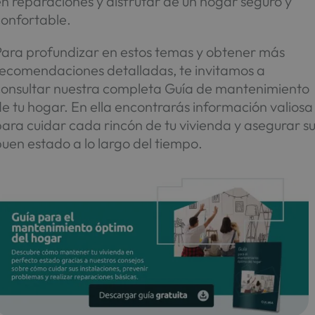
n reparaciones y disfrutar de un hogar seguro y
confortable.
Para profundizar en estos temas y obtener más
recomendaciones detalladas, te invitamos a
consultar nuestra completa Guía de mantenimiento
e tu hogar. En ella encontrarás información valiosa
ara cuidar cada rincón de tu vivienda y asegurar s
uen estado a lo largo del tiempo.