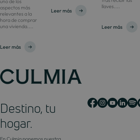
tras recibir las
uno de los
llaves....
aspectos más
Leer más
relevantes a la
hora de comprar
una vivienda....
Leer más
Leer más
Destino, tu
hogar.
En Culmia ponemos nuestra