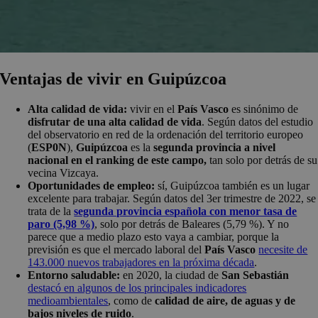
Ventajas de vivir en Guipúzcoa
Alta calidad de vida:
vivir en el
País Vasco
es sinónimo de
disfrutar de una alta calidad de vida
. Según datos del estudio
del observatorio en red de la ordenación del territorio europeo
(
ESP0N
),
Guipúzcoa
es la
segunda provincia a nivel
nacional en el ranking de este campo,
tan solo por detrás de su
vecina Vizcaya.
Oportunidades de empleo:
sí, Guipúzcoa también es un lugar
excelente para trabajar. Según datos del 3er trimestre de 2022, se
trata de la
segunda provincia española con menor tasa de
paro (5,98 %)
, solo por detrás de Baleares (5,79 %). Y no
parece que a medio plazo esto vaya a cambiar, porque la
previsión es que el mercado laboral del
País Vasco
necesite de
143.000 nuevos trabajadores en la próxima década
.
Entorno saludable:
en 2020, la ciudad de
San Sebastián
destacó en algunos de los principales indicadores
medioambientales
, como de
calidad de aire, de aguas y de
bajos niveles de ruido
.