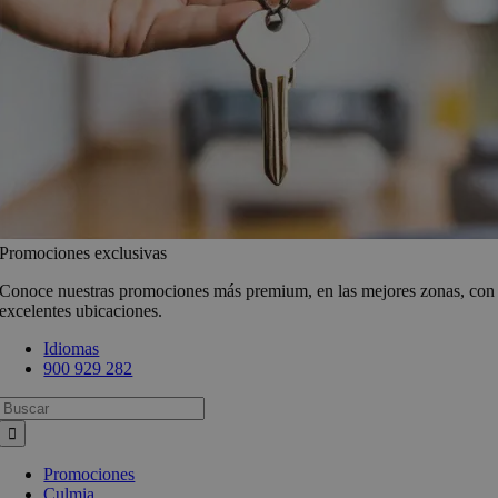
Promociones exclusivas
Conoce nuestras promociones más premium, en las mejores zonas, con
excelentes ubicaciones.
Idiomas
900 929 282
Busca:
Promociones
Culmia