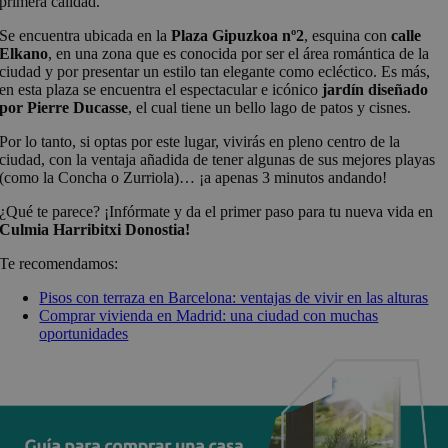
primera calidad.
Se encuentra ubicada en la
Plaza Gipuzkoa nº2
, esquina con
calle
Elkano
, en una zona que es conocida por ser el área romántica de la
ciudad y por presentar un estilo tan elegante como ecléctico. Es más,
en esta plaza se encuentra el espectacular e icónico
jardín diseñado
por
Pierre Ducasse
, el cual tiene un bello lago de patos y cisnes.
Por lo tanto, si optas por este lugar, vivirás en pleno centro de la
ciudad, con la ventaja añadida de tener algunas de sus mejores playas
(como la Concha o Zurriola)… ¡a apenas 3 minutos andando!
¿Qué te parece? ¡Infórmate y da el primer paso para tu nueva vida en
Culmia Harribitxi Donostia!
Te recomendamos:
Pisos con terraza en Barcelona: ventajas de vivir en las alturas
Comprar vivienda en Madrid: una ciudad con muchas
oportunidades