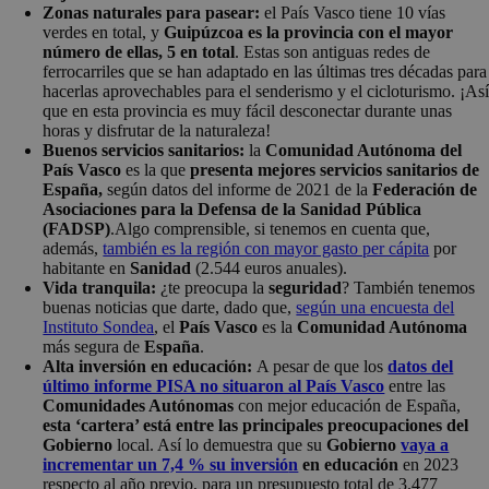
Zonas naturales para pasear:
el País Vasco tiene 10 vías
verdes en total, y
Guipúzcoa es la provincia con el mayor
número de ellas, 5 en total
. Estas son antiguas redes de
ferrocarriles que se han adaptado en las últimas tres décadas para
hacerlas aprovechables para el senderismo y el cicloturismo. ¡As
que en esta provincia es muy fácil desconectar durante unas
horas y disfrutar de la naturaleza!
Buenos servicios sanitarios:
la
Comunidad Autónoma del
País Vasco
es la que
presenta mejores servicios sanitarios de
España,
según datos del informe de 2021 de la
Federación de
Asociaciones para la Defensa de la Sanidad Pública
(FADSP)
.Algo comprensible, si tenemos en cuenta que,
además,
también es la región con mayor gasto per cápita
por
habitante en
Sanidad
(2.544 euros anuales).
Vida tranquila:
¿te preocupa la
seguridad
? También tenemos
buenas noticias que darte, dado que,
según una encuesta del
Instituto Sondea
, el
País Vasco
es la
Comunidad Autónoma
más segura de
España
.
Alta inversión en educación:
A pesar de que los
datos del
último informe PISA no situaron al País Vasco
entre las
Comunidades Autónomas
con mejor educación de España,
esta ‘cartera’ está entre las principales preocupaciones del
Gobierno
local. Así lo demuestra que su
Gobierno
vaya a
incrementar un 7,4 % su inversió
n
en educación
en 2023
respecto al año previo, para un presupuesto total de 3.477