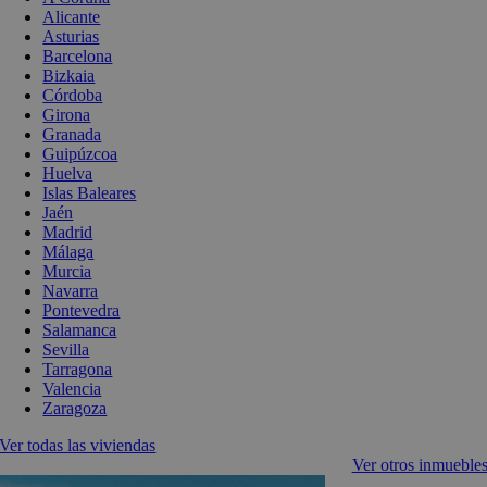
Alicante
Asturias
Barcelona
Bizkaia
Córdoba
Girona
Granada
Guipúzcoa
Huelva
Islas Baleares
Jaén
Madrid
Málaga
Murcia
Navarra
Pontevedra
Salamanca
Sevilla
Tarragona
Valencia
Zaragoza
Ver todas las viviendas
Ver otros inmueble