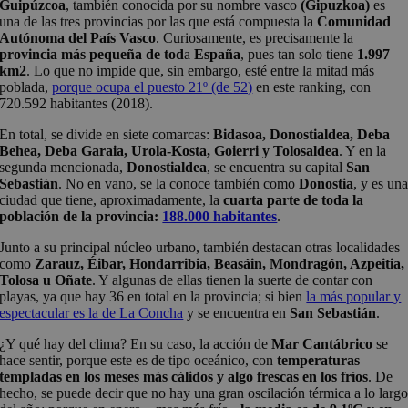
Guipúzcoa
, también conocida por su nombre vasco
(Gipuzkoa)
es
una de las tres provincias por las que está compuesta la
Comunidad
Autónoma del País Vasco
. Curiosamente, es precisamente la
provincia más pequeña de tod
a
España
, pues tan solo tiene
1.997
km2
. Lo que no impide que, sin embargo, esté entre la mitad más
poblada,
porque ocupa el puesto 21º (de 52)
en este ranking, con
720.592 habitantes (2018).
En total, se divide en siete comarcas:
Bidasoa, Donostialdea, Deba
Behea, Deba Garaia, Urola-Kosta, Goierri y Tolosaldea
. Y en la
segunda mencionada,
Donostialdea
, se encuentra su capital
San
Sebastián
. No en vano, se la conoce también como
Donostia
, y es un
ciudad que tiene, aproximadamente, la
cuarta parte de toda la
población de la provincia:
188.000 habitantes
.
Junto a su principal núcleo urbano, también destacan otras localidades
como
Zarauz, Éibar, Hondarribia, Beasáin, Mondragón, Azpeitia,
Tolosa u Oñate
. Y algunas de ellas tienen la suerte de contar con
playas, ya que hay 36 en total en la provincia; si bien
la más popular y
espectacular es la de La Concha
y se encuentra en
San Sebastián
.
¿Y qué hay del clima? En su caso, la acción de
Mar Cantábrico
se
hace sentir, porque este es de tipo oceánico, con
temperaturas
templadas en los meses más cálidos y algo frescas en los fríos
. De
hecho, se puede decir que no hay una gran oscilación térmica a lo larg