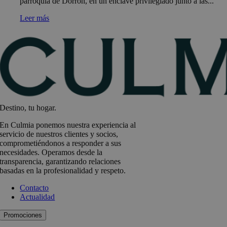
parroquia de Dorrón, en un enclave privilegiado junto a las...
Leer más
Destino, tu hogar.
En Culmia ponemos nuestra experiencia al
servicio de nuestros clientes y socios,
comprometiéndonos a responder a sus
necesidades. Operamos desde la
transparencia, garantizando relaciones
basadas en la profesionalidad y respeto.
Contacto
Actualidad
Promociones