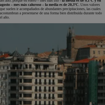
del año; porque en enero – mes más frío -
la media es de 9,1ºC y en
agosto – mes más caluroso – la media es de 20,3ºC
. Unos valores
que suelen ir acompañados de abundantes precipitaciones, las cuales
acostumbran a presentarse de una forma bien distribuida durante todo
el año.