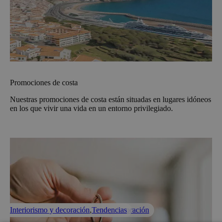
Promociones de costa
Nuestras promociones de costa están situadas en lugares idóneos
en los que vivir una vida en un entorno privilegiado.
Espacios comunes
Interiorismo y decoración
Interiorismo y decoración
,
Interiorismo y decoración
,
Tendencias