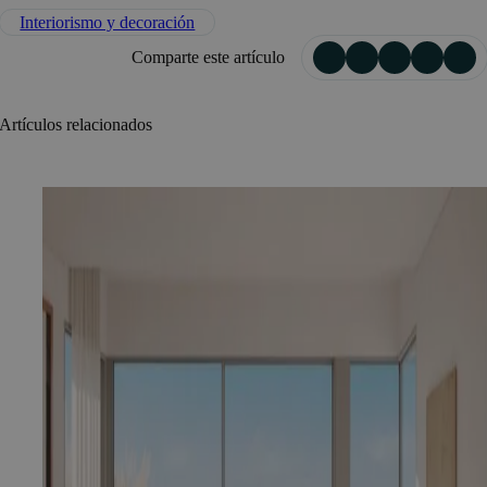
Interiorismo y decoración
Comparte este artículo
Artículos relacionados