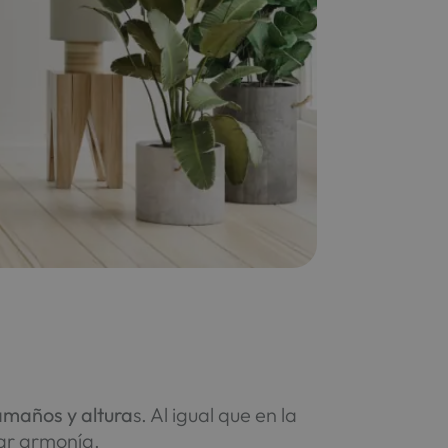
amaños y altura
s. Al igual que en la
rar armonía.