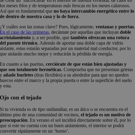
de crear un ‘microclima’ en el interior de nuestra vivienda: de calor en
los meses fríos y de temperaturas más frescas en los meses calurosos.
Así que es fundamental que
no haya intercambio energético entre lo
de dentro de nuestra casa y lo de fuera
.
¿Y cuáles son las zonas clave? Pues, lógicamente,
ventanas y puertas
En el caso de las primeras
, decántate por aquellas que incluyan
doble
acristalamiento
y, a ser posible, que
también ofrezcan una rotura
del puente térmico
. Además de aportar una doble capa de vidrio
aislante, estas estarán separadas por un material mal conductor, por lo
que aislarán mucho mejor y reducirán la pérdida de energía.
En cuanto a las puertas,
cerciórate de que están bien ajustadas y
que son totalmente herméticas
. Comprueba que no presentan grietas
y
añade burletes
(tiras flexibles) a su alrededor para que no queden
huecos entre el marco y la propia puerta o entre la superficie del suelo
y esta.
Ojo con el tejado
Si tu vivienda es de tipo unifamiliar, es un ático o se encuentra en el
último piso de una comunidad de vecinos,
el tejado es un motivo de
preocupación
. En verano el sol incidirá directamente sobre él, por lo
que si este no cuenta con un buen aislamiento, el interior se podrá
convertir rápidamente en un ‘horno’.