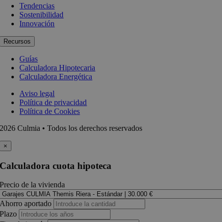
Tendencias
Sostenibilidad
Innovación
Recursos
Guías
Calculadora Hipotecaria
Calculadora Energética
Aviso legal
Política de privacidad
Política de Cookies
2026 Culmia • Todos los derechos reservados
×
Calculadora cuota hipoteca
Precio de la vivienda
Ahorro aportado
Plazo