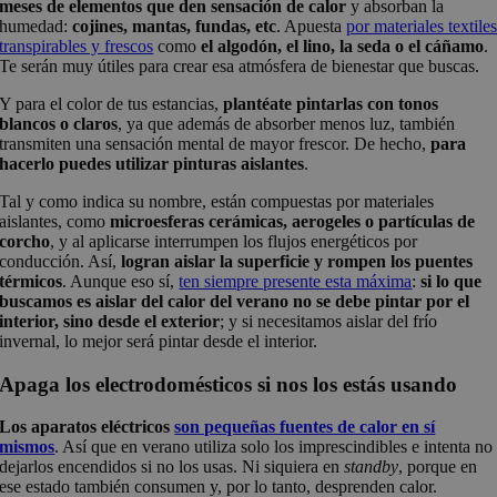
meses de elementos que den sensación de calor
y absorban la
humedad:
cojines, mantas, fundas, etc
. Apuesta
por materiales textile
transpirables y frescos
como
el algodón, el lino, la seda o el cáñamo
.
Te serán muy útiles para crear esa atmósfera de bienestar que buscas.
Y para el color de tus estancias,
plantéate pintarlas con tonos
blancos o claros
, ya que además de absorber menos luz, también
transmiten una sensación mental de mayor frescor. De hecho,
para
hacerlo puedes utilizar pinturas aislantes
.
Tal y como indica su nombre, están compuestas por materiales
aislantes, como
microesferas cerámicas, aerogeles o partículas de
corcho
, y al aplicarse interrumpen los flujos energéticos por
conducción. Así,
logran aislar la superficie y rompen los puentes
térmicos
. Aunque eso sí,
ten siempre presente esta máxima
:
si lo que
buscamos es aislar del calor del verano no se debe pintar por el
interior, sino desde el exterior
; y si necesitamos aislar del frío
invernal, lo mejor será pintar desde el interior.
Apaga los electrodomésticos si nos los estás usando
Los aparatos eléctricos
son pequeñas fuentes de calor en sí
mismos
. Así que en verano utiliza solo los imprescindibles e intenta no
dejarlos encendidos si no los usas. Ni siquiera en
standby
, porque en
ese estado también consumen y, por lo tanto, desprenden calor.