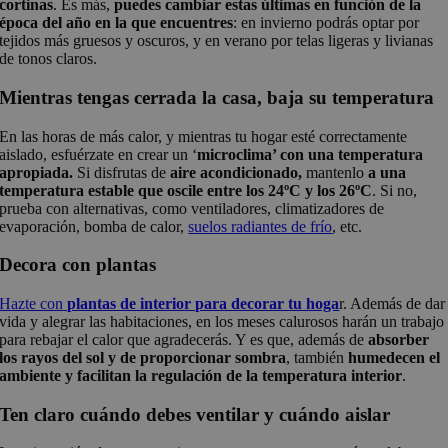
cortinas
. Es más,
puedes cambiar estas últimas en función de la
época del año en la que encuentres
: en invierno podrás optar por
tejidos más gruesos y oscuros, y en verano por telas ligeras y livianas
de tonos claros.
Mientras tengas cerrada la casa, baja su temperatura
En las horas de más calor, y mientras tu hogar esté correctamente
aislado, esfuérzate en crear un ‘
microclima’ con una temperatura
apropiada.
Si disfrutas de
aire acondicionado,
mantenlo
a una
temperatura estable que oscile entre los 24ºC y los 26ºC
. Si no,
prueba con alternativas, como ventiladores, climatizadores de
evaporación, bomba de calor,
suelos radiantes de frío
, etc.
Decora con plantas
Hazte con
plantas de interior para decorar tu hoga
r. Además de dar
vida y alegrar las habitaciones, en los meses calurosos harán un trabajo
para rebajar el calor que agradecerás. Y es que, además de
absorber
los rayos del sol y de proporcionar sombra
, también
humedecen el
ambiente y facilitan la regulación de la temperatura interior
.
Ten claro cuándo debes ventilar y cuándo aislar