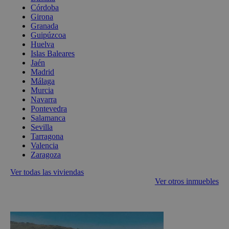
Córdoba
Girona
Granada
Guipúzcoa
Huelva
Islas Baleares
Jaén
Madrid
Málaga
Murcia
Navarra
Pontevedra
Salamanca
Sevilla
Tarragona
Valencia
Zaragoza
Ver todas las viviendas
Ver otros inmuebles