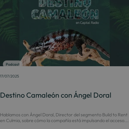
Podcast
17/07/2025
Destino Camaleón con Ángel Doral
Hablamos con Ángel Doral, Director del segmento Build to Rent
en Culmia, sobre cómo la compañía está impulsando el acceso...