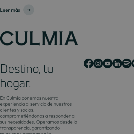
Leer más
Destino, tu
hogar.
En Culmia ponemos nuestra
experiencia al servicio de nuestros
clientes y socios,
comprometiéndonos a responder a
sus necesidades. Operamos desde la
transparencia, garantizando
relaciones basadas en la