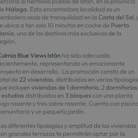
ercana al hermoso pueblo de Istán, en la provincia
de
Málaga
. Esta encantadora localidad es un
erdadero oasis de tranquilidad en la
Costa del Sol
, 
e ubica a tan solo 10 minutos en coche de
Puerto
Banús
, uno de los destinos más exclusivos de la
egión.
Culmia Blue Views Istán
ha sido adecuado
recientemente, representando un emocionante
proyecto en desarrollo. La promoción consta de un
total de
22 viviendas
, distribuidas en varias tipología
que incluyen
viviendas de 1 dormitorio
, 2
dormitorios
y
estudios
distribuidos en
3 bloques
con una planta
ajo rasante y tres sobre rasante. Cuenta con piscin
comunitaria y un pequeño jardín.
as diferentes tipologías y amplitud de las viviendas
on grandes terrazas te permitirán optar por la