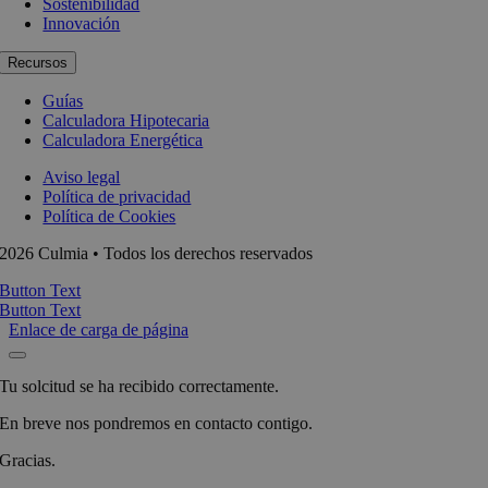
Sostenibilidad
Innovación
Recursos
Guías
Calculadora Hipotecaria
Calculadora Energética
Aviso legal
Política de privacidad
Política de Cookies
2026 Culmia • Todos los derechos reservados
Button Text
Button Text
Enlace de carga de página
Tu solcitud se ha recibido correctamente.
En breve nos pondremos en contacto contigo.
Gracias.