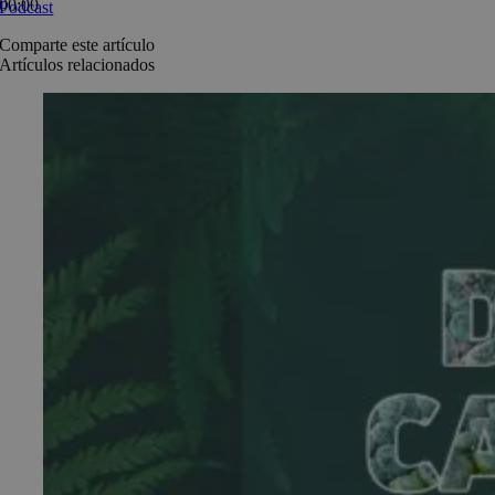
00:00
Podcast
Comparte este artículo
Artículos relacionados