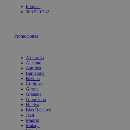
Idiomas
900 929 282
Promociones
A Coruña
Alicante
Asturias
Barcelona
Bizkaia
Córdoba
Girona
Granada
Guipúzcoa
Huelva
Islas Baleares
Jaén
Madrid
Málaga