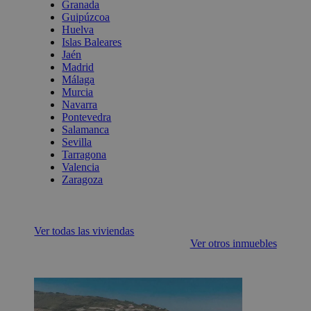
Granada
Guipúzcoa
Huelva
Islas Baleares
Jaén
Madrid
Málaga
Murcia
Navarra
Pontevedra
Salamanca
Sevilla
Tarragona
Valencia
Zaragoza
Ver todas las viviendas
Ver otros inmuebles