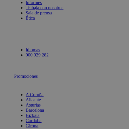
Informes
Trabaja con nosotros
Sala de prensa
Ética
Idiomas
900 929 282
Promociones
A Coruña
Alicante
Asturias
Barcelona
Bizkaia
Córdoba
Girona