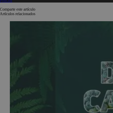
00:00
Podcast
Comparte este artículo
Artículos relacionados