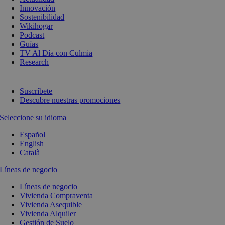
Innovación
Sostenibilidad
Wikihogar
Podcast
Guías
TV Al Día con Culmia
Research
Suscríbete
Descubre nuestras promociones
Seleccione su idioma
Español
English
Català
Líneas de negocio
Líneas de negocio
Vivienda Compraventa
Vivienda Asequible
Vivienda Alquiler
Gestión de Suelo