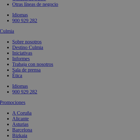
Otras líneas de negocio
Idiomas
900 929 282
Culmia
Sobre nosotros
Destino Culmia
Iniciativas
Informes
Trabaja con nosotros
Sala de prensa
Ética
Idiomas
900 929 282
Promociones
A Coruña
Alicante
Asturias
Barcelona
Bizkaia