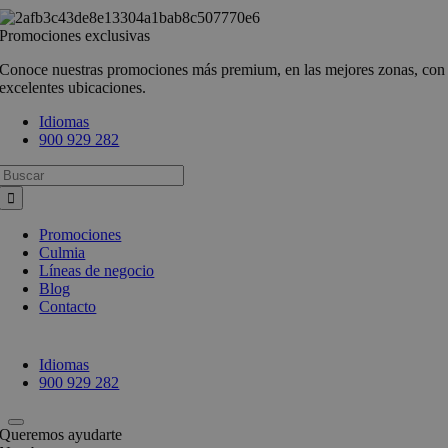
Promociones exclusivas
Conoce nuestras promociones más premium, en las mejores zonas, con
excelentes ubicaciones.
Idiomas
900 929 282
Busca:
Promociones
Culmia
Líneas de negocio
Blog
Contacto
Idiomas
900 929 282
Queremos ayudarte