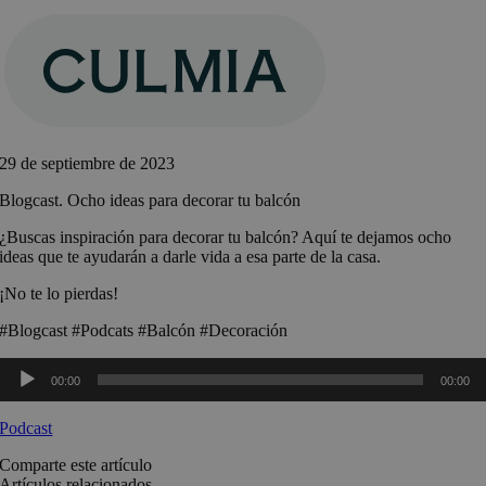
Saltar
al
contenido
29 de septiembre de 2023
Blogcast. Ocho ideas para decorar tu balcón
¿Buscas inspiración para decorar tu balcón? Aquí te dejamos ocho
ideas que te ayudarán a darle vida a esa parte de la casa.
¡No te lo pierdas!
#Blogcast #Podcats #Balcón #Decoración
Reproductor
00:00
00:00
de
audio
Podcast
Comparte este artículo
Artículos relacionados