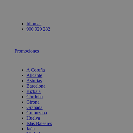
Idiomas
900 929 282
Promociones
A Coruña
Alicante
Asturias
Barcelona
Bizkaia
Córdoba
Girona
Granada
Guipúzcoa
Huelva
Islas Baleares
Jaén