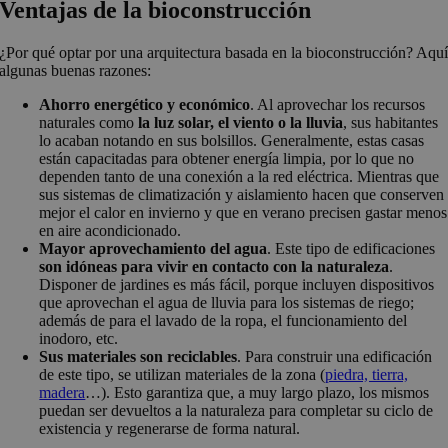
Ventajas de la bioconstrucción
¿Por qué optar por una arquitectura basada en la bioconstrucción? Aqu
algunas buenas razones:
Ahorro energético y económico
. Al aprovechar los recursos
naturales como
la luz solar, el viento o la lluvia
, sus habitantes
lo acaban notando en sus bolsillos. Generalmente, estas casas
están capacitadas para obtener energía limpia, por lo que no
dependen tanto de una conexión a la red eléctrica. Mientras que
sus sistemas de climatización y aislamiento hacen que conserven
mejor el calor en invierno y que en verano precisen gastar menos
en aire acondicionado.
Mayor aprovechamiento del agua
. Este tipo de edificaciones
son idóneas para vivir en contacto con la naturaleza
.
Disponer de jardines es más fácil, porque incluyen dispositivos
que aprovechan el agua de lluvia para los sistemas de riego;
además de para el lavado de la ropa, el funcionamiento del
inodoro, etc.
Sus materiales son reciclables
. Para construir una edificación
de este tipo, se utilizan materiales de la zona (
piedra, tierra,
madera
…). Esto garantiza que, a muy largo plazo, los mismos
puedan ser devueltos a la naturaleza para completar su ciclo de
existencia y regenerarse de forma natural.