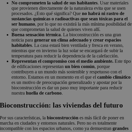
No comprometen la salud de sus habitantes
. Usar materiales
que provienen directamente de la naturaleza evita que se usen
procesados. ¿Esto qué significa? Que
no habrá ni rastro de
sustancias químicas o radioactivas que sean tóxicas para el
ser humano
, por lo que no existirá la más mínima posibilidad de
que comprometan la salud de quienes viven allí.
Buena sensación térmica
. La bioconstrucción es una gran
noticia para
generar un clima adecuado y crear espacios
habitables
. La casa estará bien ventilada y fresca en verano,
mientras que en invierno la luz solar se encargará de subir la
temperatura para reducir la dependencia de la calefacción.
Representan el compromiso con el medio ambiente.
Este tipo
de edificaciones representan
un bien común
, porque
contribuyen a un mundo más sostenible y respetuoso con el
entorno. Estamos en un momento en el que el
cambio climático
es un motivo de preocupación generalizado y apostar por la
bioconstrucción es dar un paso muy importante para reducir
nuestra
huella de carbono
.
Bioconstrucción: las viviendas del futuro
Por sus características, la
bioconstrucción
es más fácil de poner en
marcha en ciudades y entornos naturales. Pero no es totalmente
incompatible con los espacios urbanos, como ya demuestran
grandes