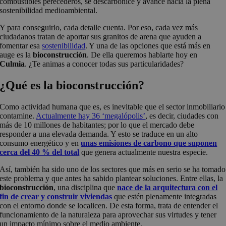
combustibles perecederos, se descarbonice y avance hacia la plena
sostenibilidad medioambiental.
Y para conseguirlo, cada detalle cuenta. Por eso, cada vez más
ciudadanos tratan de aportar sus granitos de arena que ayuden a
fomentar esa
sostenibilidad
. Y una de las opciones que está más en
auge es la
bioconstrucción
. De ella queremos hablarte hoy en
Culmia
. ¿Te animas a conocer todas sus particularidades?
¿Qué es la bioconstrucción?
Como actividad humana que es, es inevitable que el sector inmobiliario
contamine.
Actualmente hay 36 ‘megalópolis’
, es decir, ciudades con
más de 10 millones de habitantes; por lo que el mercado debe
responder a una elevada demanda. Y esto se traduce en un alto
consumo energético y en
unas emisiones de carbono que suponen
cerca del 40 % del total
que genera actualmente nuestra especie.
Así, también ha sido uno de los sectores que más en serio se ha tomado
este problema y que antes ha sabido plantear soluciones. Entre ellas, la
bioconstrucción
, una disciplina que
nace de la arquitectura con el
fin de crear y construir viviendas
que estén plenamente integradas
con el entorno donde se localicen. De esta forma, trata de entender el
funcionamiento de la naturaleza para aprovechar sus virtudes y tener
un impacto mínimo sobre el medio ambiente.