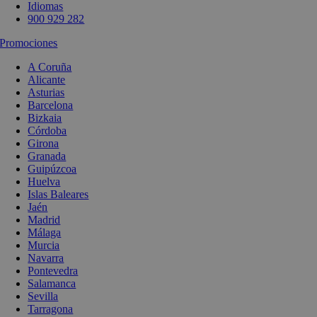
Idiomas
900 929 282
Promociones
A Coruña
Alicante
Asturias
Barcelona
Bizkaia
Córdoba
Girona
Granada
Guipúzcoa
Huelva
Islas Baleares
Jaén
Madrid
Málaga
Murcia
Navarra
Pontevedra
Salamanca
Sevilla
Tarragona