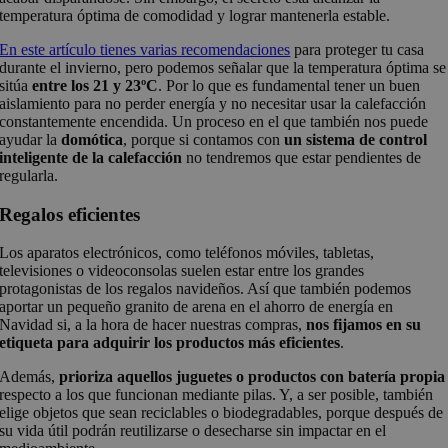
temperatura óptima de comodidad y lograr mantenerla estable.
En este artículo tienes varias recomendaciones
para proteger tu casa
durante el invierno, pero podemos señalar que la temperatura óptima se
sitúa
entre los 21 y 23ºC
. Por lo que es fundamental tener un buen
aislamiento para no perder energía y no necesitar usar la calefacción
constantemente encendida. Un proceso en el que también nos puede
ayudar la
domótica
, porque si contamos con
un sistema de control
inteligente de la calefacción
no tendremos que estar pendientes de
regularla.
Regalos eficientes
Los aparatos electrónicos, como teléfonos móviles, tabletas,
televisiones o videoconsolas suelen estar entre los grandes
protagonistas de los regalos navideños. Así que también podemos
aportar un pequeño granito de arena en el ahorro de energía en
Navidad si, a la hora de hacer nuestras compras,
nos fijamos en su
etiqueta para adquirir los productos más eficientes
.
Además,
prioriza aquellos juguetes o productos con batería propia
respecto a los que funcionan mediante pilas. Y, a ser posible, también
elige objetos que sean reciclables o biodegradables, porque después de
su vida útil podrán reutilizarse o desecharse sin impactar en el