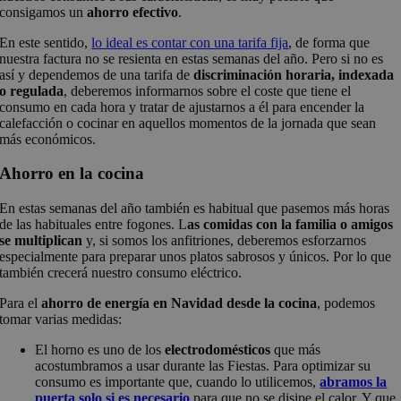
consigamos un
ahorro efectivo
.
En este sentido,
lo ideal es contar con una tarifa fija
, de forma que
nuestra factura no se resienta en estas semanas del año. Pero si no es
así y dependemos de una tarifa de
discriminación horaria, indexada
o regulada
, deberemos informarnos sobre el coste que tiene el
consumo en cada hora y tratar de ajustarnos a él para encender la
calefacción o cocinar en aquellos momentos de la jornada que sean
más económicos.
Ahorro en la cocina
En estas semanas del año también es habitual que pasemos más horas
de las habituales entre fogones. L
as comidas con la familia o amigos
se multiplican
y, si somos los anfitriones, deberemos esforzarnos
especialmente para preparar unos platos sabrosos y únicos. Por lo que
también crecerá nuestro consumo eléctrico.
Para el
ahorro de energía en Navidad desde la cocina
, podemos
tomar varias medidas:
El horno es uno de los
electrodomésticos
que más
acostumbramos a usar durante las Fiestas. Para optimizar su
consumo es importante que, cuando lo utilicemos,
abramos la
puerta solo si es necesario
para que no se disipe el calor. Y que