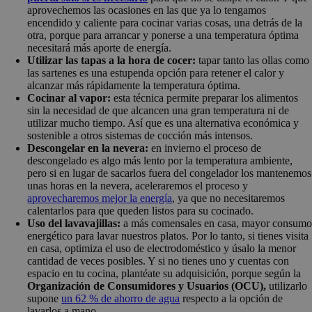
aprovechemos las ocasiones en las que ya lo tengamos
encendido y caliente para cocinar varias cosas, una detrás de la
otra, porque para arrancar y ponerse a una temperatura óptima
necesitará más aporte de energía.
Utilizar las tapas a la hora de cocer:
tapar tanto las ollas como
las sartenes es una estupenda opción para retener el calor y
alcanzar más rápidamente la temperatura óptima.
Cocinar al vapor:
esta técnica permite preparar los alimentos
sin la necesidad de que alcancen una gran temperatura ni de
utilizar mucho tiempo. Así que es una alternativa económica y
sostenible a otros sistemas de cocción más intensos.
Descongelar en la nevera:
en invierno el proceso de
descongelado es algo más lento por la temperatura ambiente,
pero si en lugar de sacarlos fuera del congelador los mantenemos
unas horas en la nevera, aceleraremos el proceso y
aprovecharemos mejor la energía
, ya que no necesitaremos
calentarlos para que queden listos para su cocinado.
Uso del lavavajillas:
a más comensales en casa, mayor consum
energético para lavar nuestros platos. Por lo tanto, si tienes visita
en casa, optimiza el uso de electrodoméstico y úsalo la menor
cantidad de veces posibles. Y si no tienes uno y cuentas con
espacio en tu cocina, plantéate su adquisición, porque según la
Organización de Consumidores y Usuarios (OCU),
utilizarlo
supone
un 62 % de ahorro de agua
respecto a la opción de
lavarlos a mano.