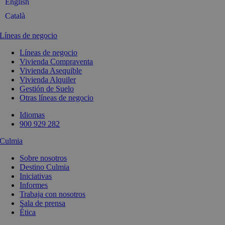
English
Català
Líneas de negocio
Líneas de negocio
Vivienda Compraventa
Vivienda Asequible
Vivienda Alquiler
Gestión de Suelo
Otras líneas de negocio
Idiomas
900 929 282
Culmia
Sobre nosotros
Destino Culmia
Iniciativas
Informes
Trabaja con nosotros
Sala de prensa
Ética