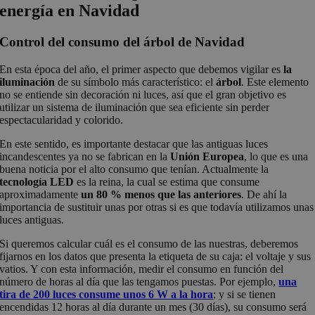
energía en Navidad
Control del consumo del árbol de Navidad
En esta época del año, el primer aspecto que debemos vigilar es
la
iluminación
de su símbolo más característico: el
árbol
. Este elemento
no se entiende sin decoración ni luces, así que el gran objetivo es
utilizar un sistema de iluminación que sea eficiente sin perder
espectacularidad y colorido.
En este sentido, es importante destacar que las antiguas luces
incandescentes ya no se fabrican en la
Unión Europea
, lo que es una
buena noticia por el alto consumo que tenían. Actualmente la
tecnología LED
es la reina, la cual se estima que consume
aproximadamente
un 80 % menos que las anteriores
. De ahí la
importancia de sustituir unas por otras si es que todavía utilizamos unas
luces antiguas.
Si queremos calcular cuál es el consumo de las nuestras, deberemos
fijarnos en los datos que presenta la etiqueta de su caja: el voltaje y sus
vatios. Y con esta información, medir el consumo en función del
número de horas al día que las tengamos puestas. Por ejemplo,
una
tira de 200 luces consume unos 6 W a la hora
; y si se tienen
encendidas 12 horas al día durante un mes (30 días), su consumo será