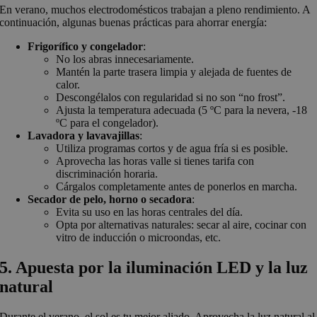
En verano, muchos electrodomésticos trabajan a pleno rendimiento. A
continuación, algunas buenas prácticas para ahorrar energía:
Frigorífico y congelador
:
No los abras innecesariamente.
Mantén la parte trasera limpia y alejada de fuentes de
calor.
Descongélalos con regularidad si no son “no frost”.
Ajusta la temperatura adecuada (5 ºC para la nevera, -18
ºC para el congelador).
Lavadora y lavavajillas
:
Utiliza programas cortos y de agua fría si es posible.
Aprovecha las horas valle si tienes tarifa con
discriminación horaria.
Cárgalos completamente antes de ponerlos en marcha.
Secador de pelo, horno o secadora
:
Evita su uso en las horas centrales del día.
Opta por alternativas naturales: secar al aire, cocinar con
vitro de inducción o microondas, etc.
5. Apuesta por la iluminación LED y la luz
natural
Durante el verano, el sol es tu mejor aliado. Aprovecha la luz natural al