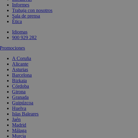
Informes
Trabaja con nosotros
Sala de prensa
Ética
Idiomas
900 929 282
Promociones
A Coruña
Alicante
Asturias
Barcelona
Bizkaia
Córdoba
Girona
Granada
Guipúzcoa
Huelva
Islas Baleares
Jaén
Madrid
Málaga
Murcia