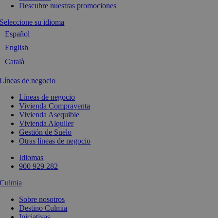
Descubre nuestras promociones
Seleccione su idioma
Español
English
Català
Líneas de negocio
Líneas de negocio
Vivienda Compraventa
Vivienda Asequible
Vivienda Alquiler
Gestión de Suelo
Otras líneas de negocio
Idiomas
900 929 282
Culmia
Sobre nosotros
Destino Culmia
Iniciativas