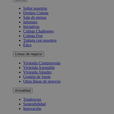
Sobre nosotros
Destino Culmia
Sala de prensa
Informes
Iniciativas
Culmia Challenges
Culmia Fest
Trabaja con nosotros
Ética
Líneas de negocio
Vivienda Compraventa
Vivienda Asequible
Vivienda Alquiler
Gestión de Suelo
Otras líneas de negocio
Actualidad
Tendencias
Sostenibilidad
Innovación