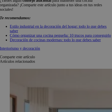
¿Tienes algún
consejo adicional
para mantener una cocina
organizada? ¡Comparte este artículo junto a tus ideas en tus redes
sociales!
Te recomendamos:
Estilo industrial en la decoración del hogar: todo lo que debes
saber
Cómo organizar una cocina pequeña: 10 trucos para conseguirlo
Decoración de cocinas modernas: todo lo que debes saber
Interiorismo y decoración
Comparte este artículo
Artículos relacionados