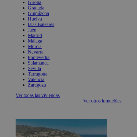
Girona
Granada
Guipúzcoa
Huelva
Islas Baleares
Jaén
Madrid
Málaga
Murcia
Navarra
Pontevedra
Salamanca
Sevilla
Tarragona
Valencia
Zaragoza
Ver todas las viviendas
Ver otros inmuebles