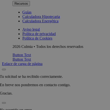
Recursos
Guías
Calculadora Hipotecaria
Calculadora Energética
Aviso legal
Política de privacidad
Política de Cookies
2026 Culmia • Todos los derechos reservados
Button Text
Button Text
Enlace de carga de página
Tu solcitud se ha recibido correctamente.
En breve nos pondremos en contacto contigo.
Gracias.
Ha ocurrido un error.