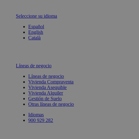
Seleccione su idioma
Español
English
Català
Líneas de negocio
Líneas de negocio
Vivienda Compraventa
Vivienda Asequible
Vivienda Alquiler
Gestión de Suelo
Otras líneas de negocio
Idiomas
900 929 282