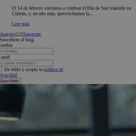
El 14 de febrero volvimos a celebrar el Día de San Valentín en
Culmia, y, un año más, aprovechamos la...
Leer más
Anterior
1
2
3
Siguiente
Suscríbete al blog
ombre
-mail
He leído y acepto la
política de
rivacidad