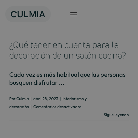
Saltar
al
contenido
¿Qué tener en cuenta para la
decoración de un salón cocina?
Cada vez es más habitual que las personas
busquen disfrutar ...
Por
Culmia
|
abril 28, 2023
|
Interiorismo y
en
decoración
|
Comentarios desactivados
¿Qué
Sigue leyendo
tener
en