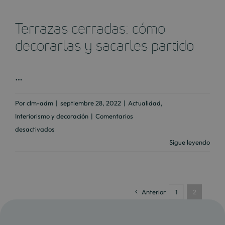
cuenta
para
Terrazas cerradas: cómo
la
decoración
decorarlas y sacarles partido
de
un
…
salón
cocina?
Por
clm-adm
|
septiembre 28, 2022
|
Actualidad
,
Interiorismo y decoración
|
Comentarios
en
desactivados
Terrazas
Sigue leyendo
cerradas:
cómo
decorarlas
Anterior
1
2
y
sacarles
partido