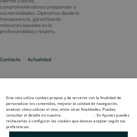
clientes y socios,
comprometiéndonos a responder a
sus necesidades. Operamos desde la
transparencia, garantizando
relaciones basadas en la
profesionalidad y respeto.
Contacto
Actualidad
Promociones
Culmia
Líneas
Actualidad
Recursos
Ese sitio web utiliza cookies
de
Sobre
negocio
Este sitio utiliza cookies propias y de terceros con la finalidad de
Madrid
Tendencias
Guías
nosotros
SPANISH
personalizar los contenidos, mejorar la calidad de navegación,
Vivienda
Destino
Calcul
analizar cómo utilizas el sitio, entre otras finalidades. Puedes
Barcelona
Sostenibilidad
Compraventa
Culmia
Hipote
consultar el detalle en nuestra
política de cookies
. En Ajustes puedes
ENGLISH
Vivienda
Sala
Calcul
rechazarlas o configurar las cookies que deseas aceptar según tus
Alicante
Innovación
Asequible
de
Energé
preferencias.
Más información
CATALAN
prensa
Vivienda
Valencia