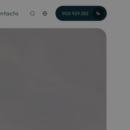
ntacto
900 929 282