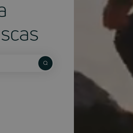
a
uscas