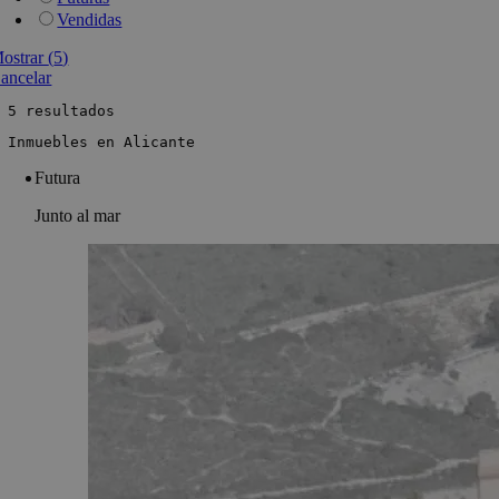
Vendidas
ostrar
(
5
)
ancelar
 5 resultados
 Inmuebles en Alicante
Futura
Junto al mar