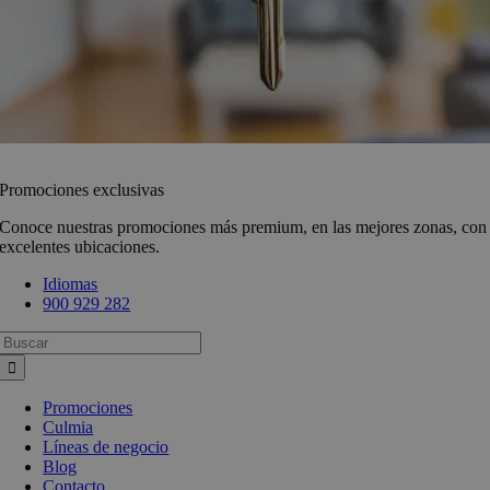
Promociones exclusivas
Conoce nuestras promociones más premium, en las mejores zonas, con
excelentes ubicaciones.
Idiomas
900 929 282
Busca:
Promociones
Culmia
Líneas de negocio
Blog
Contacto