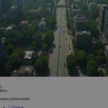
iltros
stados promociones
Futuras