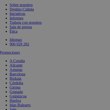
Sobre nosotros
Destino Culmia
Iniciativas
Informes
Trabaja con nosotros
Sala de prensa
Ética
Idiomas
900 929 282
Promociones
A Coruña
Alicante
Asturias
Barcelona
Bizkaia
Córdoba
Girona
Granada
Guipúzcoa
Huelva
Islas Baleares
Jaén