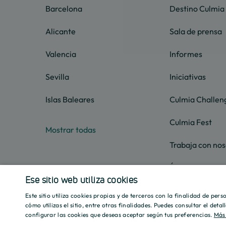
Barcelona
Destino Culmia
Alicante
Sala de prensa
Valencia
Informes
Sevilla
Iniciativas
Islas Baleares
Culmia Challen
Culmia Fest
Mostrar todas
Trabaja con nos
Ética
Ese sitio web utiliza cookies
Este sitio utiliza cookies propias y de terceros con la finalidad de per
cómo utilizas el sitio, entre otras finalidades. Puedes consultar el deta
configurar las cookies que deseas aceptar según tus preferencias.
Más