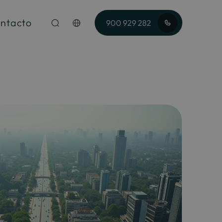
ntacto
900 929 282