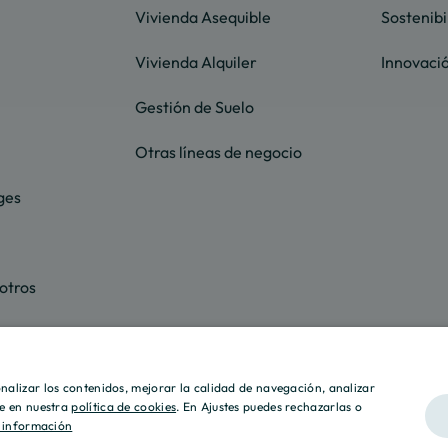
Vivienda Asequible
Sostenibi
Vivienda Alquiler
Innovaci
Gestión de Suelo
Otras líneas de negocio
ges
otros
sonalizar los contenidos, mejorar la calidad de navegación, analizar
lle en nuestra
política de cookies
. En Ajustes puedes rechazarlas o
 información