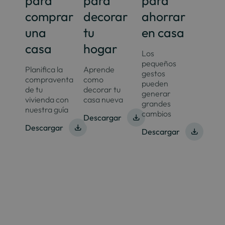
para
para
para
comprar
decorar
ahorrar
una
tu
en casa
casa
hogar
Los
pequeños
Planifica la
Aprende
gestos
compraventa
como
pueden
de tu
decorar tu
generar
vivienda con
casa nueva
grandes
nuestra guía
cambios
Descargar
Descargar
Descargar