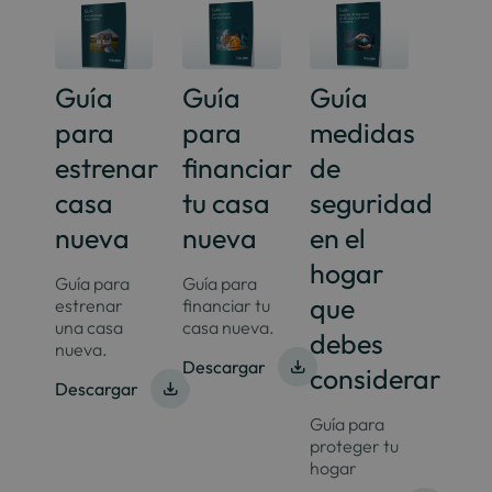
Guía
Guía
Guía
para
para
medidas
estrenar
financiar
de
casa
tu casa
seguridad
nueva
nueva
en el
hogar
Guía para
Guía para
que
estrenar
financiar tu
una casa
casa nueva.
debes
nueva.
Descargar
considerar
Descargar
Guía para
proteger tu
hogar