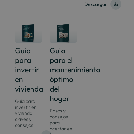
Descargar
Guía
Guía
para
para el
invertir
mantenimiento
en
óptimo
vivienda
del
hogar
Guía para
invertir en
Pasos y
vivienda:
consejos
claves y
para
consejos
acertar en