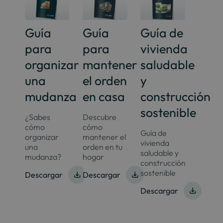
Guía
Guía
Guía de
para
para
vivienda
organizar
mantener
saludable
una
el orden
y
mudanza
en casa
construcción
sostenible
¿Sabes
Descubre
cómo
cómo
Guía de
organizar
mantener el
vivienda
una
orden en tu
saludable y
mudanza?
hogar
construcción
sostenible
Descargar
Descargar
Descargar