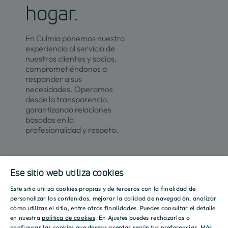
hogar.
En Culmia ponemos nuestra
experiencia al servicio de
nuestros clientes y socios,
comprometiéndonos a
responder a sus
necesidades. Operamos
desde la transparencia,
garantizando relaciones
basadas en la
profesionalidad y respeto.
Contacto
Actualidad
Ese sitio web utiliza cookies
Este sitio utiliza cookies propias y de terceros con la finalidad de
SPANISH
Promociones
Culmia
Líneas
Actualidad
Recursos
personalizar los contenidos, mejorar la calidad de navegación, analizar
de
cómo utilizas el sitio, entre otras finalidades. Puedes consultar el detalle
Sobre
ENGLISH
negocio
en nuestra
política de cookies
. En Ajustes puedes rechazarlas o
Madrid
Tendencias
Guías
nosotros
configurar las cookies que deseas aceptar según tus preferencias.
Más